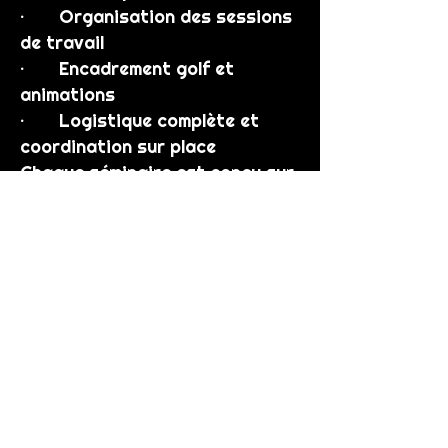
· Organisation des sessions
de travail
· Encadrement golf et
animations
· Logistique complète et
coordination sur place
Chaque séminaire est conçu sur
mesure, en cohérence avec
votre culture d’entreprise.
LES BÉNÉFICES POUR VOTRE
ENTREPRISE
· Renforcer la cohésion et
l’engagement des équipes
· Favoriser la réflexion
stratégique et la prise de recul